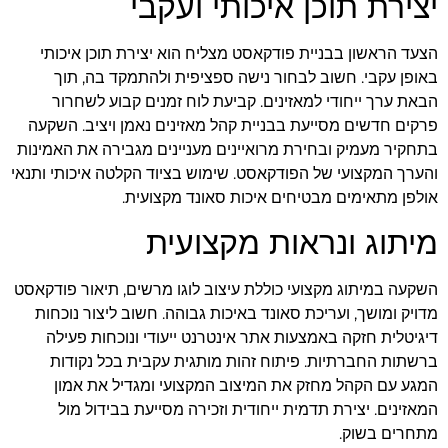
יצירת תוכן איכותי ועקבי
הצעד הראשון בבניית פודקאסט מצליח הוא יצירת תוכן איכותי
באופן עקבי. חשוב לבחור נישה ספציפית ולהתמקד בה, תוך
הבאת ערך ייחודי למאזינים. קביעת לוח זמנים קבוע לשחרור
פרקים חדשים מסייעת בבניית קהל מאזינים נאמן ויציב. השקעה
בתחקיר מעמיק ובחירת מרואיינים מעניינים מגבירה את האמינות
והערך המקצועי של הפודקאסט. שימוש בציוד הקלטה איכותי ותנאי
אולפן מתאימים מבטיחים איכות סאונד מקצועית.
מיתוג ונראות מקצועית
השקעה במיתוג מקצועי כוללת עיצוב לוגו מרשים, תיאור פודקאסט
מדויק ומושך, ועריכת סאונד באיכות גבוהה. חשוב ליצור נוכחות
דיגיטלית חזקה באמצעות אתר אינטרנט ייעודי ונוכחות פעילה
ברשתות החברתיות. פיתוח זהות מותגית עקבית בכל נקודות
המגע עם הקהל מחזק את המיצוב המקצועי ומגדיל את אמון
המאזינים. יצירת תדמית ייחודית וזכירה מסייעת בבידול מול
מתחרים בשוק.