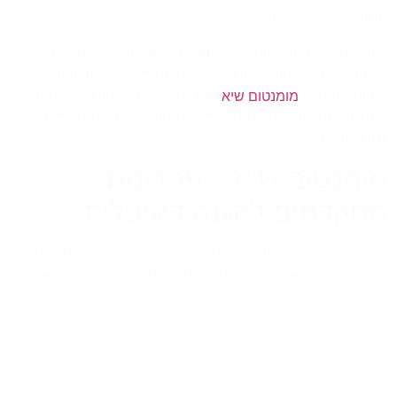
חשודים לפני ביצוע עסקה.
הקמת מערכת התראות אוטומטית למקרים חריגים, כמו הזמנות
בהיקף חריג או דפוסי רכישה חשודים, מאפשרת זיהוי מוקדם של
ניסיונות הונאה.
מומנטום שיא
ממליצה גם על שימוש בכלי ניתוח
התנהגות משתמשים המזהים פעילות חשודה על בסיס דפוסי
גלישה וקנייה.
מומנטום שיא – פתרונות
מתקדמים להגנה דיגיטלית
חברות מובילות בתחום המסחר הדיגיטלי פיתחו מערכות הגנה
מתוחכמות המשלבות טכנולוגיה מתקדמת עם מומחיות אנושית
המספקות לבעלי חנויות דיגיטליות מערכת ניטור המזהה דפוסי
הונאה בזמן אמת ומספקת הגנה מקיפה מפני איומים מתפתחים.
שיתופי פעולה ומניעה קהילתית