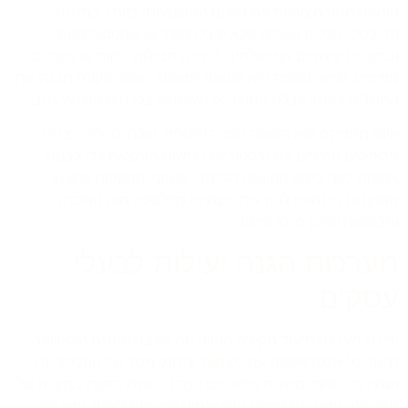
הונאות החזרה מהוות את האיום המשמעותי ביותר במסחר
הדיגיטלי. נוכלים טוענים שלא קיבלו מוצר או שהמוצר פגום,
ובמקרים קיצוניים אף שולחים בחזרה חבילות ריקות או מוצרים
מזויפים. שיטה נוספת היא הונאות תשלום, כאשר הקונה מבטל את
התשלום לאחר קבלת המוצר או משתמש בכרטיס אשראי גנוב.
איום מתפתח הוא הונאות זהות דיגיטלית, שבהן נוכלים יוצרים
פרופילים מזויפים עם היסטוריית רכישות מומצאת כדי לבנות
אמינות לפני ביצוע ההונאה הגדולה. בנוסף, התקפות פישינג
ממוקדות מתחזות להודעות רשמיות מפלטפורמות המסחר
ומבקשות עדכון פרטי כניסה.
מערכות הגנה יעילות לבעלי
עסקים
יצירת מערכת תיעוד מקיפה מהווה את שכבת ההגנה הראשונה.
תיעוד כל אינטראקציה עם לקוחות, צילומי מסך של התכתבויות
ושמירת רישומי משלוח מפורטים יוצרים ראיות חזקות במקרה של
מחלוקת. חשוב גם ליישם נהלי אימות קפדניים לזהות חשבונות