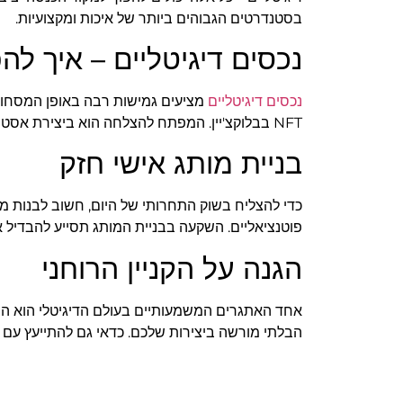
בסטנדרטים הגבוהים ביותר של איכות ומקצועיות.
נכסים דיגיטליים – איך ל
נכסים דיגיטליים
מציעים גמישות רבה באופן המסחור ש
NFT בבלוקצ'יין. המפתח להצלחה הוא ביצירת אסטרטגיית תמחור נכונה והפצה יעילה. חשוב גם לבנות נוכחות חזקה ברשתות החברתיות ולפתח קהל עוקבים נאמן.
בניית מותג אישי חזק
כדי להצליח בשוק התחרותי של היום, חשוב לבנות מו
פוטנציאליים. השקעה בבניית המותג תסייע להבדיל
הגנה על הקניין הרוחני
אחד האתגרים המשמעותיים בעולם הדיגיטלי הוא הה
הבלתי מורשה ביצירות שלכם. כדאי גם להתייעץ עם ע
סיכום והמלצות לפעולה