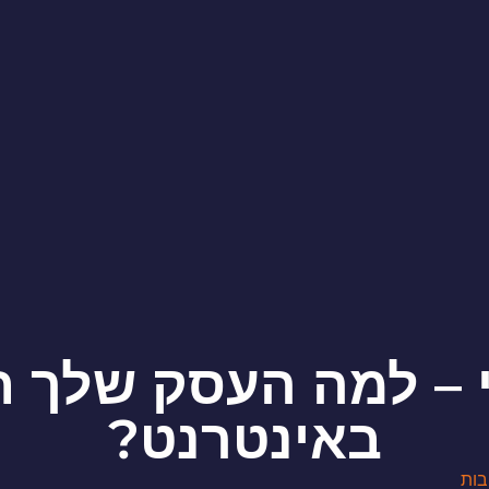
י – למה העסק שלך חי
באינטרנט?
בות