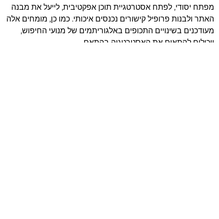
מפתח יסודי, לפתח אסטרטגיית תוכן אפקטיבית, לייעל את מבנה
האתר ולבנות פרופיל קישורים נכנסים איכותי. כמו כן, מומחים אלה
מעודכנים בשינויים התכופים באלגוריתמים של מנועי החיפוש,
ויכולים להתאים את האסטרטגיה בהתאם.
בנוסף, מומחי SEO משתמשים בכלים מתקדמים לניתוח נתונים,
מעקב אחר מילות מפתח ומיפוי מתחרים. כלים אלה מאפשרים
להם לקבל תובנות מעמיקות, לזהות הזדמנויות לשיפור ולמדוד את
האפקטיביות של מאמצי הקידום.
חשוב לציין שSEO הוא תהליך מתמשך ולא פעולה חד פעמית.
מומחים בתחום יוכלו לספק תחזוקה שוטפת, לנטר את הביצועים
ולבצע התאמות כדי לשמור על דירוג גבוה לאורך זמן. הם גם יוכלו
לייעץ על אסטרטגיות משלימות, כמו שיווק תוכן או קידום ממומן,
כדי למקסם את ההשקעה שלכם בשיווק דיגיטלי.
לסיכום
קידום אתרים הוא חיוני לבניית נוכחות מקוונת איתנה ולהשגת
צמיחה עסקית בעידן הדיגיטלי. SEO מהווה מרכיב מרכזי