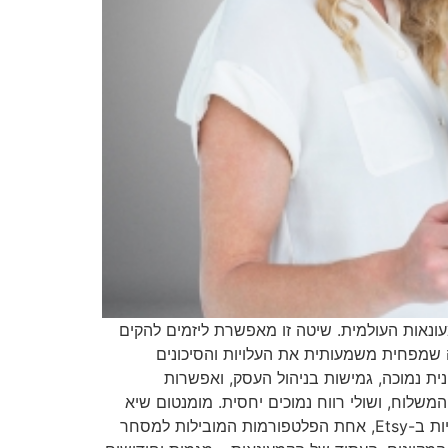
ונאות העולמית. שיטה זו מאפשרת ליזמים להקים
ה שמפחית משמעותית את העלויות והסיכונים
ית נמוכה, גמישות בניהול העסק, ואפשרות
משלוח, ושולי רווח נמוכים יחסית. מומנטום שיא
מובילה את המהפכה בניהול חנויות Etsy בתוך מרחב זה, חברות כמו מומנטום שיא מספקות פתרונות מקיפים לניהול חנויות ב-Etsy, אחת הפלטפורמות המובילות למסחר