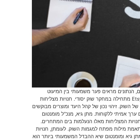
הפוטנציאל העצום, הנתונים מראים פער משמעותי בין המיעוט
שמצליח לרוב שנכשל. מהם הגורמים המבדילים בין הכישלון להצלחה? מחקר שוק מעמיק – הבסיס להצלחה הצלחה ב-Etsy מתחילה במחקר שוק יסודי. חנויות מצליחות
של השוק. זיהוי נכון של קהל היעד ומוצרים מבוקשים
ערך אמיתי ללקוחות. מתן גיא, מנכ"ל מומנטום
חנויות המצליחות מאלו הנעלמות בים המתחרים.
התאמת מילות מפתח למגמות השוק. לעומתן, חנויות
מתן גיא ומומנטום שיא ההבדל המשמעותי ביותר הוא