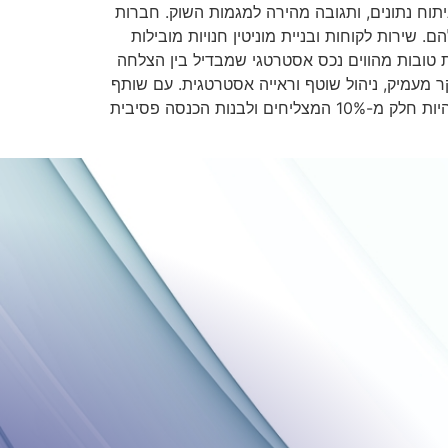
יתוח נתונים, ותגובה מהירה למגמות השוק. חברות
 שירות לקוחות ובניית מוניטין חנויות מובילות
ות טובות מהווים נכס אסטרטגי שמבדיל בין הצלחה
ה של גישה מקצועית, מחקר מעמיק, ניהול שוטף וראייה אסטרטגית. עם שותף
מקצועי כמו מומנטום שיא, המתמחה בהקמה, ליווי וניהול של נכסים דיגיטליים מניבים בפלטפורמת Etsy, אפשר להפוך להיות חלק מ-10% המצליחים ולבנות הכנסה פסיבית